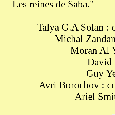
Les reines de Saba."
Talya G.A Solan : c
Michal Zandani
Moran Al Y
David 
Guy Ye
Avri Borochov : c
Ariel Smi