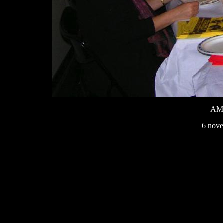
AMJ
6 nove